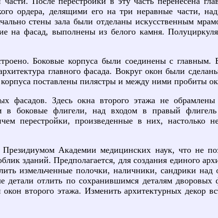
части. После перестройки в эту часть перенесена гла
го ордера, делящими его на три неравные части, на
чально стены зала были отделаны искусственным мрамо
ие на фасад, выполнены из белого камня. Полуциркул
строено. Боковые корпуса были соединены с главным. 
рхитектура главного фасада. Вокруг окон были сделан
 корпуса поставлены пилястры и между ними пробиты окн
ых фасадов. Здесь окна второго этажа не обрамлены
и в боковые флигели, над входом в правый флигель 
чем перестройки, произведенные в них, настолько н
о Президиумом Академии медицинских наук, что не поз
лик зданий. Предполагается, для создания единого архи
лить измельченные полочки, наличники, сандрики над о
е детали отлить по сохранившимся деталям дворовых ф
 окон второго этажа. Изменить архитектурных декор вс