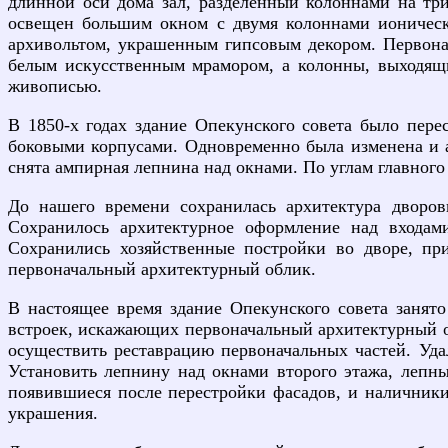
длинной оси дома зал, разделенный колоннами на три 
освещен большим окном с двумя колоннами ионическо
архивольтом, украшенным гипсовым декором. Первона
белым искусственным мрамором, а колонны, выходящ
живописью.
В 1850-х годах здание Опекунского совета было пере
боковыми корпусами. Одновременно была изменена и а
снята ампирная лепнина над окнами. По углам главного
До нашего времени сохранилась архитектура дворов
Сохранилось архитектурное оформление над входам
Сохранились хозяйственные постройки во дворе, при
первоначальный архитектурный облик.
В настоящее время здание Опекунского совета занят
встроек, искажающих первоначальный архитектурный об
осуществить реставрацию первоначальных частей. Уда
Установить лепнину над окнами второго этажа, лепны
появившиеся после перестройки фасадов, и наличники
украшения.