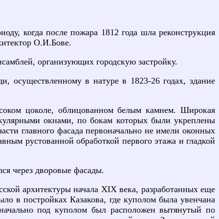
риоду, когда после пожара 1812 года шла реконструкция
хитектор О.И.Бове.
нсамблей, организующих городскую застройку.
и, осуществленному в натуре в 1823-26 годах, здание
ысоком цоколе, облицованном белым камнем. Широкая
ркулярными окнами, по бокам которых были укреплены
части главного фасада первоначально не имели оконных
авным рустованной обработкой первого этажа и гладкой
ся через дворовые фасады.
сской архитектуры начала XIX века, разработанных еще
ыло в постройках Казакова, где куполом была увенчана
воначально под куполом был расположен вытянутый по