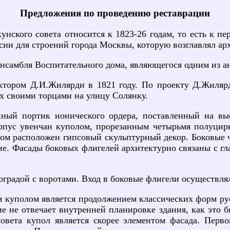
Предложения по проведению реставрации
нского совета относится к 1823-26 годам, то есть к пе
сии для строений города Москвы, которую возглавлял ар
ансамбля Воспитательного дома, являющегося одним из а
ктором Д.И.Жилярди в 1821 году. По проекту Д.Жилярд
их своими торцами на улицу Солянку.
нный портик ионического ордера, поставленный на в
корпус увенчан куполом, прорезанным четырьмя полуци
ом расположен гипсовый скульптурный декор. Боковые 
ие. Фасады боковых флигелей архитектурно связаны с гл
градой с воротами. Вход в боковые флигели осуществлял
 куполом является продолжением классических форм ру
 не отвечает внутренней планировке здания, как это б
совета купол является скорее элементом фасада. Пер