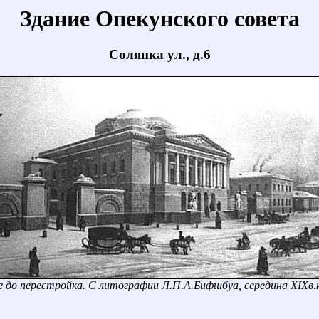
Здание Опекунского совета
Солянка ул., д.6
е до перестройка. С литографии Л.П.А.Бифшбуа, середина XIXв.