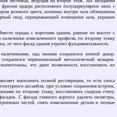
вная лестница, ведущая на второй этаж. Зал заседаний
д фризом ордера расположено полуциркулярное окно с
ром розового цвета, колонны внутри зала облицованы
ярный свод, перекрывающий помещение зала, украшен
Вместо ограды с воротами здания, равные по высоте с
ы наличники измельченного профиля, по второму этажу
а, от чего фасад здания утратил фундаментальность.
 наличниками, над окнами сохранился лепной декор.
сохранился первоначальный металлический козырек.
езначительны, что дают возможность восстановить их
воляет выполнить полной реставрации, то есть сноса
тектурного ансамбля, при условии сохранения встроек,
кнами по второму этажу, восстановить гладкую стену.
асадов. С фасада главного корпуса удалить пилястры,
троенных частей, снять измельченные детали и лепные