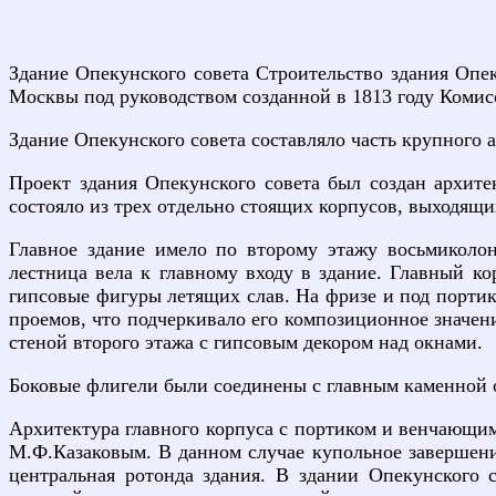
Здание Опекунского совета Строительство здания Опеку
Москвы под руководством созданной в 1813 году Комис
Здание Опекунского совета составляло часть крупного 
Проект здания Опекунского совета был создан архите
состояло из трех отдельно стоящих корпусов, выходящ
Главное здание имело по второму этажу восьмиколо
лестница вела к главному входу в здание. Главный 
гипсовые фигуры летящих слав. На фризе и под портик
проемов, что подчеркивало его композиционное значен
стеной второго этажа с гипсовым декором над окнами.
Боковые флигели были соединены с главным каменной о
Архитектура главного корпуса с портиком и венчающим
М.Ф.Казаковым. В данном случае купольное завершение
центральная ротонда здания. В здании Опекунского 