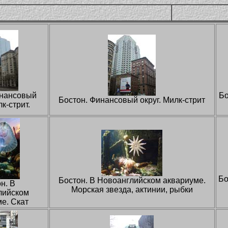
инансовый
Бо
Бостон. Финансовый округ. Милк-стрит
лк-стрит.
Бо
Бостон. В Новоанглийском аквариуме.
н. В
Морская звезда, актинии, рыбки
лийском
е. Скат