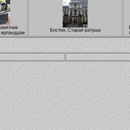
Памятник
Бостон. Старая ратуша
 ирландцам