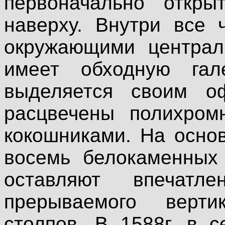
первоначально откры
наверху. Внутри все 
окружающими централ
имеет обходную гал
выделяется своим о
расцвечены полихро
кокошниками. На осно
восемь белокаменных 
оставляют впечатле
прерываемого верти
столпов. В 1588г. в 