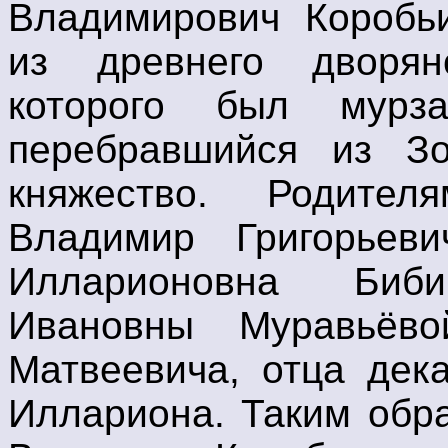
Владимирович Коробьи
из древнего дворян
которого был мур
перебравшийся из З
княжество. Родител
Владимир Григорьев
Илларионовна Биб
Ивановны Муравьёво
Матвеевича, отца дек
Иллариона. Таким обр