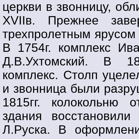
церкви в звонницу, обл
XVIIв. Прежнее зав
трехпролетным ярусом
В 1754г. комплекс Ив
Д.В.Ухтомский. В 1
комплекс. Столп уцеле
и звонница были разру
1815гг. колокольню о
здания восстановили 
Л.Руска. В оформлен