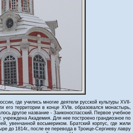
сии, где учились многие деятели русской культуры XVII-
ти его территории в конце XVIв. образовался монастырь,
лось другое название - Заиконоспасский. Первое учебное
гг. учреждена Академия. Для нее построено грандиозное по
ей, увенчанной восьмериком. Братский корпус, где жили
ыре до 1814г., после ее перевода в Троице-Сергиеву лавру