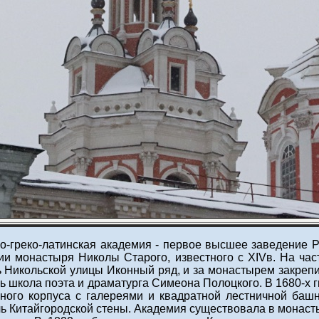
-греко-латинская академия - первое высшее заведение Рос
рии монастыря Николы Старого, известного с XIVв. На час
 Никольской улицы Иконный ряд, и за монастырем закрепи
лась школа поэта и драматурга Симеона Полоцкого. В 1680-х 
ого корпуса с галереями и квадратной лестничной башн
вдоль Китайгородской стены. Академия существовала в монаст