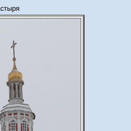
астыря