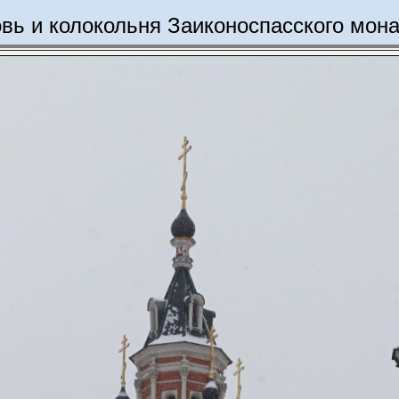
вь и колокольня Заиконоспасского мон