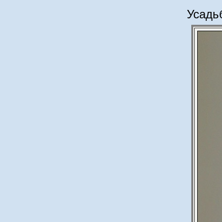
Усадьб