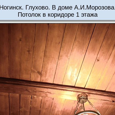
Ногинск. Глухово. В доме А.И.Морозова
Потолок в коридоре 1 этажа