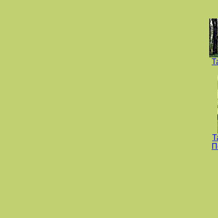
Т
Т
П