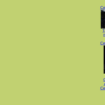
Се
Т
Се
Се