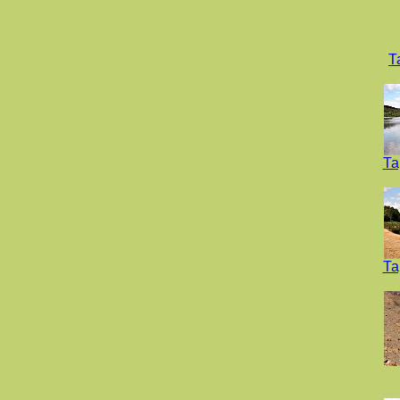
Т
Та
Та