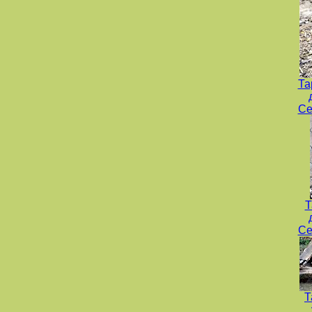
Та
Се
Т
Се
Т