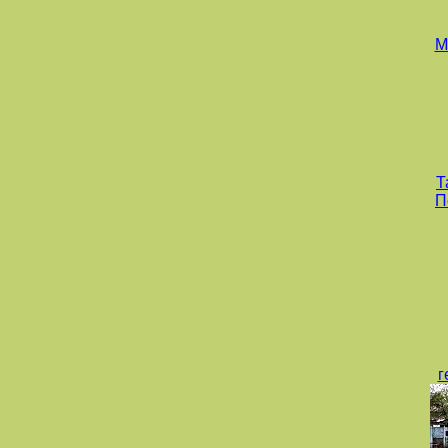
М
Т
П
г