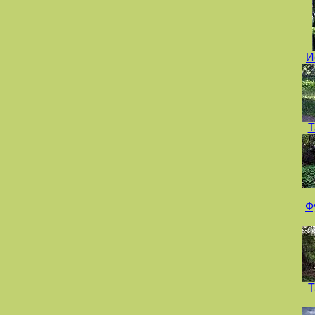
И
Т
Ф
Т