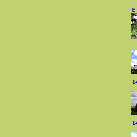
Б
В
В