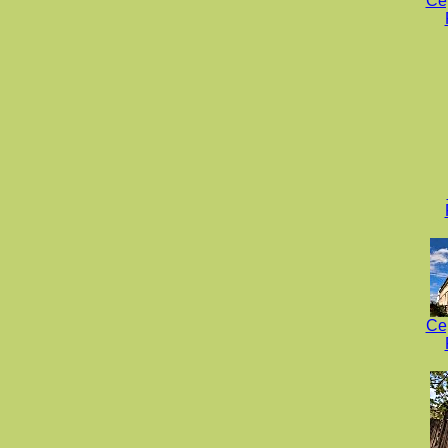
Се
Се