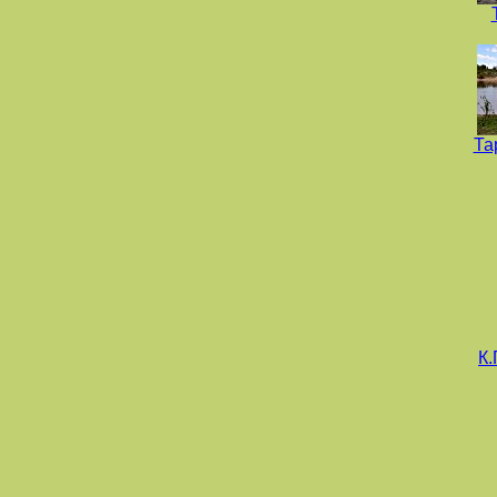
Та
К.