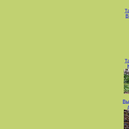
Т
В
Т
Вы