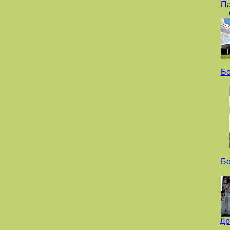
Па
Бо
Бо
Др