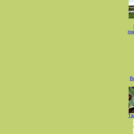
по
В
Та