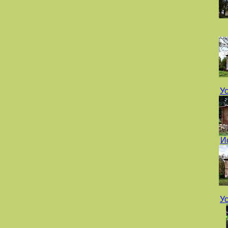
У
И
У