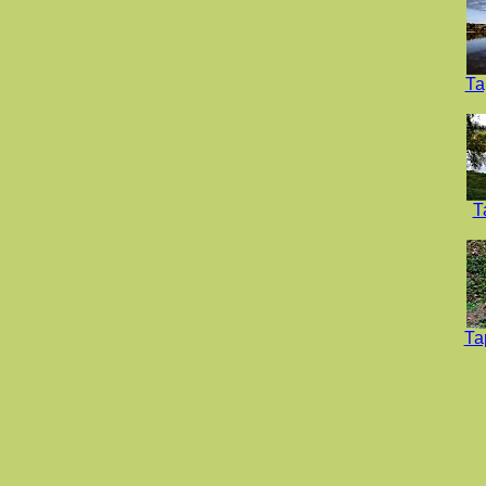
Та
Т
Та