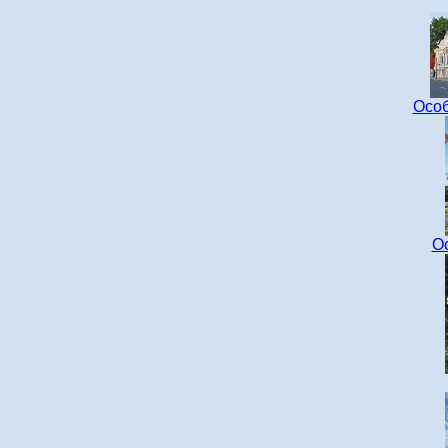
Особ
О