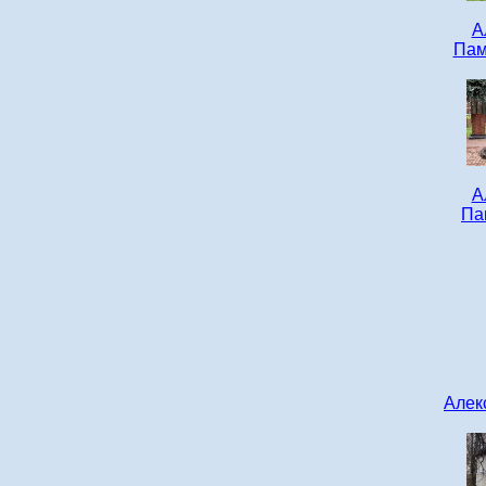
А
Пам
А
Па
Алек