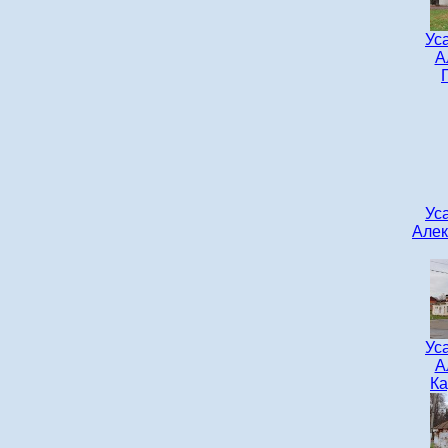
Ус
А
Ус
Алек
Ус
А
Ка