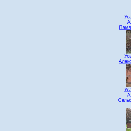
Ус
А
Памя
Ус
Алекс
Ус
А
Сельс