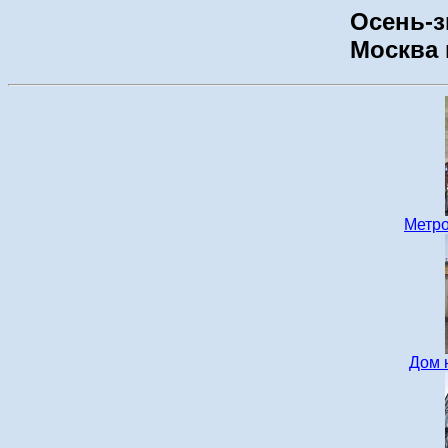
Осень-зи
Москва 
Метро
Дом 