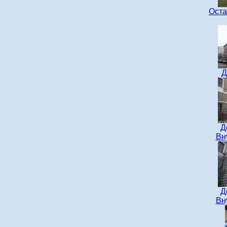
Оста
Д
Д
Вн
Д
Вн