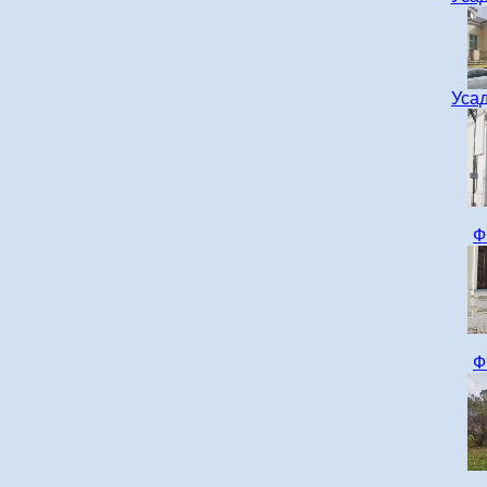
Уса
Ф
Ф