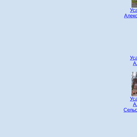
Ус
Алекс
Ус
А
Ус
А
Сельс