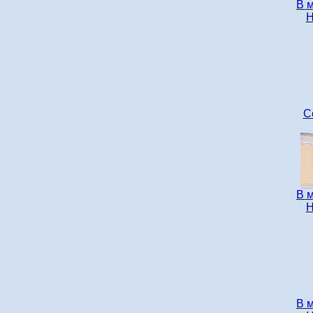
В 
Н
С
В 
Н
В 