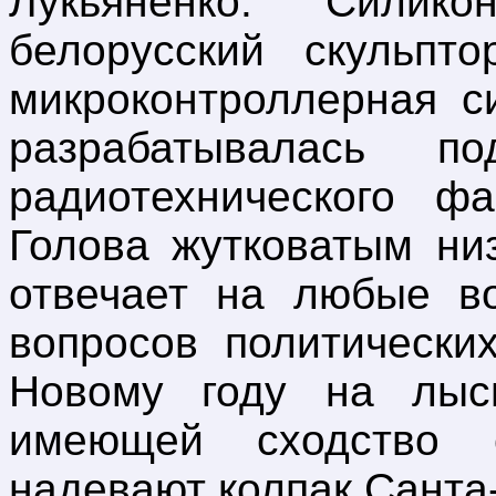
Лукьяненко. Силик
белорусский скульпт
микроконтроллерная с
разрабатывалась п
радиотехнического фа
Голова жутковатым ни
отвечает на любые во
вопросов политически
Новому году на лыси
имеющей сходство 
надевают колпак Санта