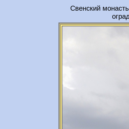
Свенский монасты
огра