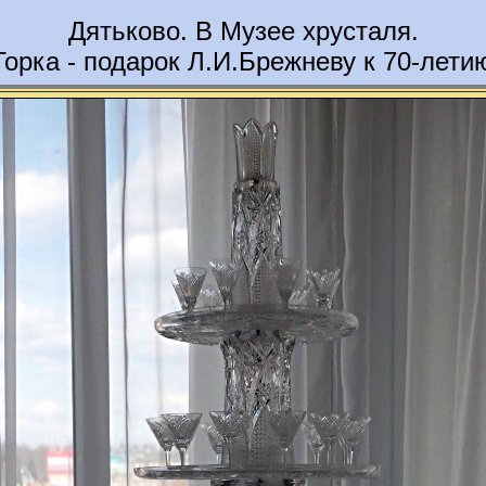
Дятьково. В Музее хрусталя.
Горка - подарок Л.И.Брежневу к 70-лети