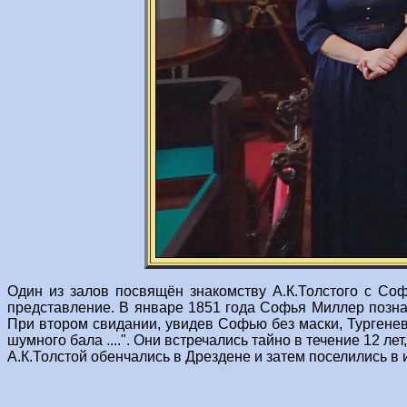
Один из залов посвящён знакомству А.К.Толстого с Со
представление. В январе 1851 года Софья Миллер познак
При втором свидании, увидев Софью без маски, Тургенев
шумного бала ....". Они встречались тайно в течение 12 
А.К.Толстой обенчались в Дрездене и затем поселились в 