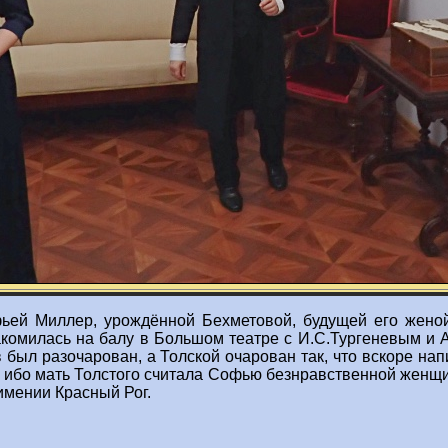
фьей Миллер, урождённой Бехметовой, будущей его жено
омилась на балу в Большом театре с И.С.Тургеневым и А.
 был разочарован, а Толской очарован так, что вскоре на
лет, ибо мать Толстого считала Софью безнравственной женщи
имении Красный Рог.