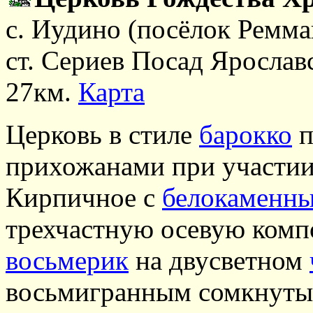
c. Иудино (посёлок Ремма
ст. Сериев Посад Ярославс
27км.
Карта
Церковь в стиле
барокко
п
прихожанами при участии
Кирпичное с
белокаменн
трехчастную осевую комп
восьмерик
на двусветном
восьмигранным сомкнут