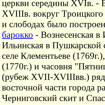
церкви середины XVIв. - 
XVIIIв. вокруг Троицкого
и слободах было построен
барокко
- Вознесенская в 
Ильинская в Пушкарской с
селе Клементьеве (1769г.)
(1770г.) и часовня "Пятни
(рубеж XVII-XVIIIвв.) ря
восточной части города 
Черниговский скит и Спа