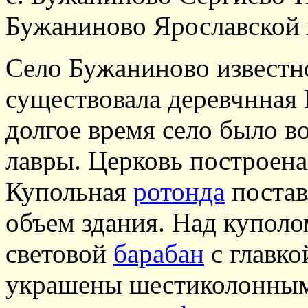
Бужаниново Ярославской 
Село Бужаниново известно
существовала деревчнная 
долгое время село было 
лавры. Церковь построена 
Купольная
ротонда
постав
объем здания. Над купол
световой
барабан
с главк
украшены шестиколонн