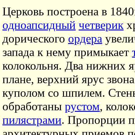
Церковь построена в 1840г
одноапсидный
четверик
х
дорического
ордера
увели
запада к нему примыкает
колокольня. Два нижних я
плане, верхний ярус звон
куполом со шпилем. Стен
обработаны
рустом
, коло
пилястрами
. Пропорции п
архитектурных приемов п