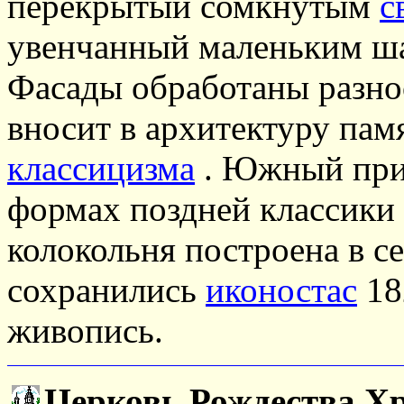
перекрытый сомкнутым
с
увенчанный маленьким ша
Фасады обработаны разн
вносит в архитектуру пам
классицизма
. Южный прид
формах поздней классики 
колокольня построена в с
сохранились
иконостас
18
живопись.
Церковь Рождества Хр