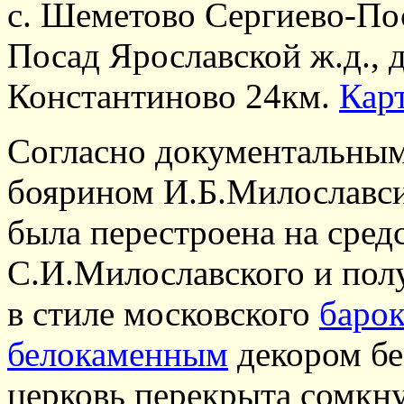
с. Шеметово Сергиево-Пос
Посад Ярославской ж.д., 
Константиново 24км.
Кар
Согласно документальным
боярином И.Б.Милославсим
была перестроена на сред
С.И.Милославского и пол
в стиле московского
баро
белокаменным
декором бе
церковь перекрыта сомк