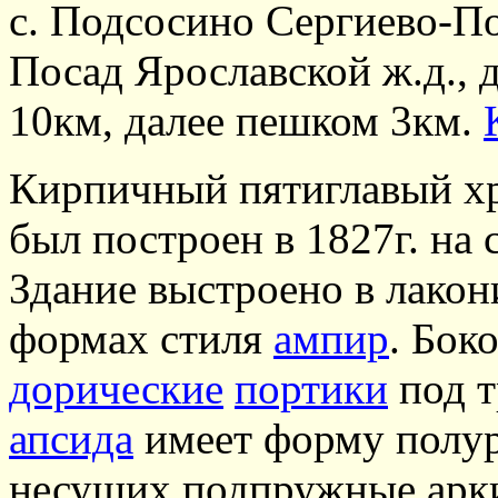
с. Подсосино Сергиево-Пос
Посад Ярославской ж.д., д
10км, далее пешком 3км.
Кирпичный пятиглавый х
был построен в 1827г. на 
Здание выстроено в лако
формах стиля
ампир
. Бок
дорические
портики
под 
апсида
имеет форму полу
несущих подпружные арк