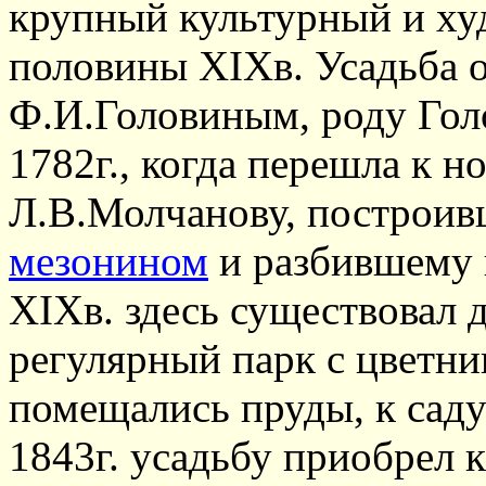
крупный культурный и ху
половины XIXв. Усадьба о
Ф.И.Головиным, роду Гол
1782г., когда перешла к н
Л.В.Молчанову, построив
мезонином
и разбившему 
XIXв. здесь существовал 
регулярный парк с цветни
помещались пруды, к сад
1843г. усадьбу приобрел 