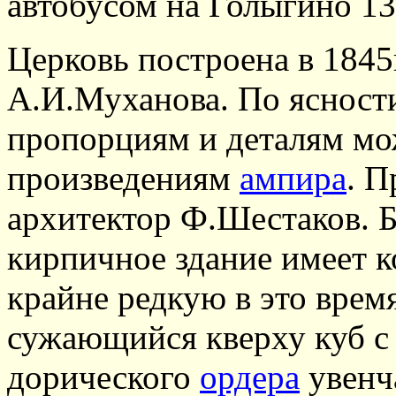
автобусом на Голыгино 1
Церковь построена в 1845г
А.И.Муханова. По ясност
пропорциям и деталям мо
произведениям
ампира
. П
архитектор Ф.Шестаков. Б
кирпичное здание имеет 
крайне редкую в это врем
сужающийся кверху куб 
дорического
ордера
увен