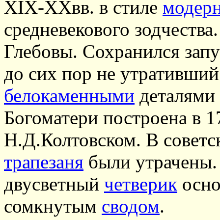
XIX-XXвв. в стиле
модер
средневекового зодчества.
Глебовы. Сохранился зап
до сих пор не утративши
белокаменными
деталями 
Богоматери построена в 1
Н.Д.Колтовском. В советс
трапезаня
были утрачены.
двусветный
четверик
осно
сомкнутым
сводом
.