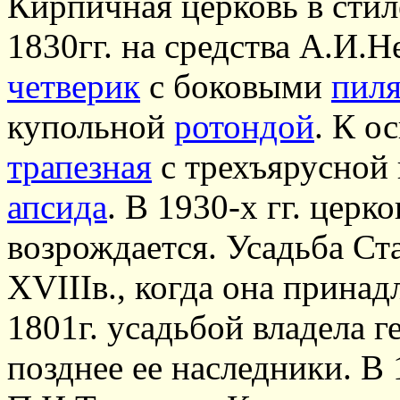
Кирпичная церковь в сти
1830гг. на средства А.И.
четверик
с боковыми
пил
купольной
ротондой
. К о
трапезная
с трехъярусной 
апсида
. В 1930-х гг. церк
возрождается. Усадьба Ст
XVIIIв., когда она прина
1801г. усадьбой владела 
позднее ее наследники. В