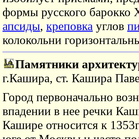
формы русского барокко 
апсиды
,
креповка
углов
п
колокольни горизонталь
Памятники архитект
г.Кашира, ст. Кашира Пав
Город первоначально возн
впадении в нее речки Ка
Кашире относится к 1353г
юге от Москвы и часто по