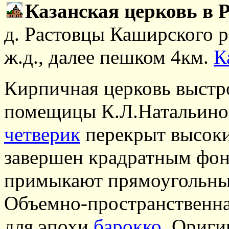
Казанская церковь в 
д. Растовцы Каширского р
ж.д., далее пешком 4км.
К
Кирпичная церковь выстро
помещицы К.Л.Натальино
четверик
перекрыт высок
завершен крадратным фон
примыкают прямоугольн
Объемно-пространственная
для эпохи
барокко
. Ориги