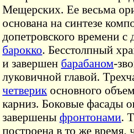
Мещерских. Ее весьма ор
основана на синтезе ком
допетровского времени с
барокко
. Бесстолпный хр
и завершен
барабаном
-зв
луковичной главой. Трех
четверик
основного объем
карниз. Боковые фасады 
завершены
фронтонами
. 
построена в то же время, 