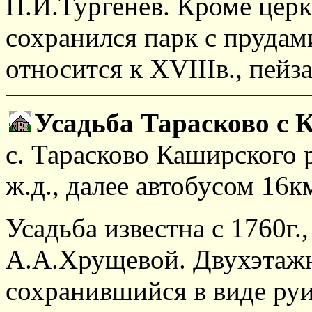
П.И.Тургенев. Кроме цер
сохранился парк с прудами
относится к XVIIIв., пейз
Усадьба Тарасково с 
с. Тарасково Каширского 
ж.д., далее автобусом 16к
Усадьба известна с 1760г
А.А.Хрущевой. Двухэтаж
сохранившийся в виде ру