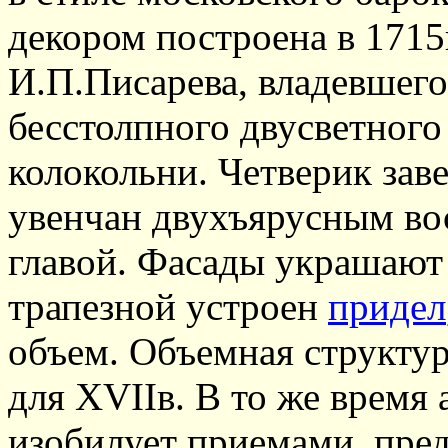
декором построена в 1715г
И.П.Писарева, владевшего
бесстолпного двусветног
колокольни. Четверик за
увенчан двухъярусным в
главой. Фасады украшают
трапезной устроен
придел
объем. Объемная структур
для XVIIв. В то же время 
изобилует приемами, пр